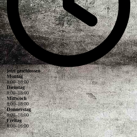
jetzt geschlossen
Montag
8
:
00
–
18
:
00
Dienstag
8
:
00
–
18
:
00
Mittwoch
8
:
00
–
18
:
00
Donnerstag
8
:
00
–
18
:
00
Freitag
8
:
00
–
16
:
00