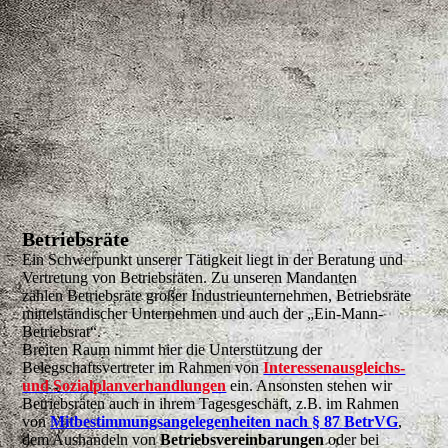
Betriebsräte
Ein Schwerpunkt unserer Tätigkeit liegt in der Beratung und
Vertretung von Betriebsräten.
Zu unseren Mandanten
zählen
Betriebsräte großer Industrieunternehmen, Betriebsräte
mittelständischer Unternehmen und auch
der „Ein-Mann-
Betriebsrat“.
Breiten Raum nimmt hier die Unterstützung der
Belegschaftsvertreter im Rahmen von
Interessenausgle
ichs-
und
Sozialplanverhandlungen
ein. Ansonsten stehen wir
Betriebsräten auch in ihrem Tagesgeschäft, z.B. im Rahmen
von
Mitbestimmungsangelegenheiten nach § 87 BetrVG
,
dem Aushandeln von
Betriebsvereinbarungen
oder
bei