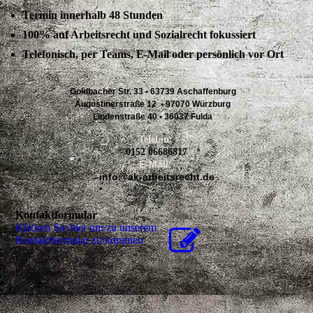
Termin innerhalb 48 Stunden
100% auf Arbeitsrecht und Sozialrecht fokussiert
Telefonisch, per Teams, E-Mail oder persönlich vor Ort
Goldbacher Str. 33 •
63739 Aschaffenburg
Augustinerstraße 12 • 97070 Würzburg
Lindenstraße 40 • 36037 Fulda
Telefon:
0152 06686817
E-Mail:
info@ak-arbeitsrecht.de
Kontaktformular
Klicken Sie hier um zu unserem
Kon­takt­for­mu­lar zu kommen